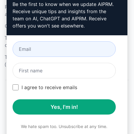
Be the first to know when we update AIPRM.
Politica di utilizzo
Microsoft Edge (en)
Receive unique tips and insights from the
accettabile (en)
team on AI, ChatGPT and AIPRM. Receive
Condizioni di utilizzo (en)
offers you won't see elsewhere.
Termini dell'estensione
del browser (en)
Termini di fatturazione
(en)
I agree to receive emails
© 2026
All logos, trademarks, and registered trademarks are the
Yes, I'm in!
property of their respective owners.
AIPRM and other related brand names are registered
trademarks and are protected by international trademark
laws.
We hate spam too. Unsubscribe at any time.
Registered trademarks include USPTO 97778465, 97866052