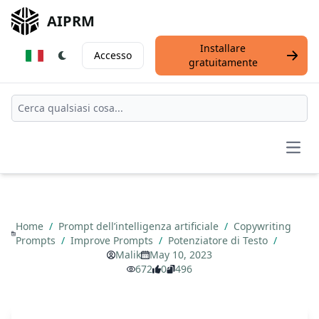
AIPRM
Installare
Accesso
gratuitamente
Open
Home
/
Prompt dell’intelligenza artificiale
/
Copywriting
Prompts
/
Improve Prompts
/
Potenziatore di Testo
/
Malik
May 10, 2023
672
0
496