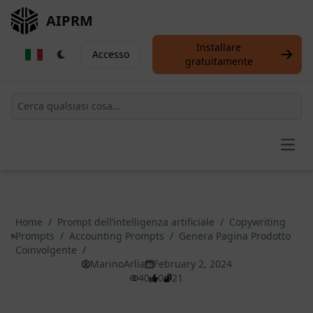
AIPRM
Installare
Accesso
gratuitamente
Open
Home
/
Prompt dell’intelligenza artificiale
/
Copywriting
Prompts
/
Accounting Prompts
/
Genera Pagina Prodotto
Coinvolgente
/
MarinoArlia
February 2, 2024
40
0
21