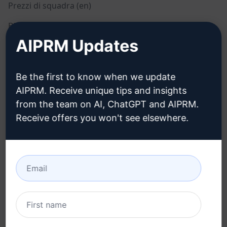
Prezzi di squadra (en)
Blog (en)
AIPRM Updates
LEGALE
SCARICARE
Be the first to know when we update
Informativa sulla privacy
Come installare
AIPRM. Receive unique tips and insights
(en)
from the team on AI, ChatGPT and AIPRM.
Google Chrome (en)
Politica di utilizzo
Receive offers you won't see elsewhere.
Microsoft Edge (en)
accettabile (en)
Condizioni di utilizzo (en)
Termini dell'estensione
del browser (en)
Termini di fatturazione
(en)