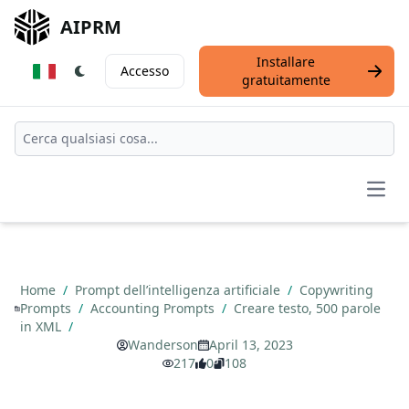
AIPRM
Installare
Accesso
gratuitamente
Open
Home
/
Prompt dell’intelligenza artificiale
/
Copywriting
Prompts
/
Accounting Prompts
/
Creare testo, 500 parole
in XML
/
Wanderson
April 13, 2023
217
0
108