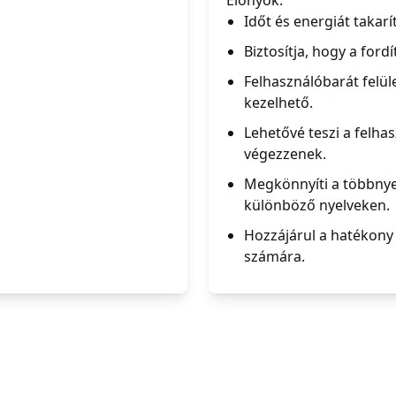
Előnyök:
Időt és energiát takarí
Biztosítja, hogy a ford
Felhasználóbarát felül
kezelhető.
Lehetővé teszi a felha
végezzenek.
Megkönnyíti a többnye
különböző nyelveken.
Hozzájárul a hatékony
számára.