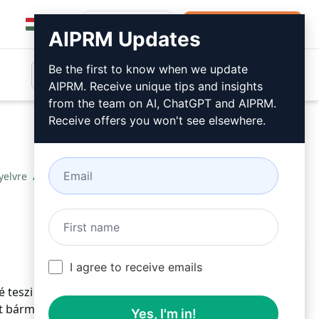
Bejelentkezés
Telepítse ingyen
AIPRM Updates
Be the first to know when we update
AIPRM. Receive unique tips and insights
from the team on AI, ChatGPT and AIPRM.
Receive offers you won't see elsewhere.
nyelvre
/
Dragoy
May 23, 2023
Telepítse ingyen
I agree to receive emails
é teszi a felhasználók számára, hogy könnyedén
t bármely nyelvre. A felhasználóbarát felület
Yes, I'm in!