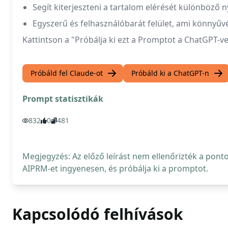
Segít kiterjeszteni a tartalom elérését különböző
Egyszerű és felhasználóbarát felület, ami könnyűvé
Kattintson a "Próbálja ki ezt a Promptot a ChatGPT-ve
Próbáld fel Claude-ot
Próbáld ki a ChatGPT-n
Prompt statisztikák
832
0
481
Megjegyzés: Az előző leírást nem ellenőrizték a pont
AIPRM-et ingyenesen, és próbálja ki a promptot.
Kapcsolódó felhívások