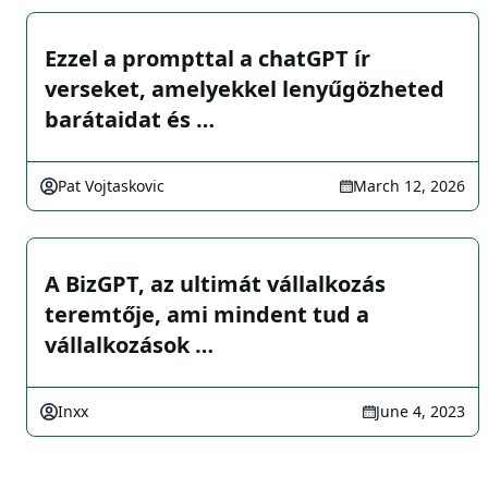
Ezzel a prompttal a chatGPT ír
verseket, amelyekkel lenyűgözheted
barátaidat és …
Pat Vojtaskovic
March 12, 2026
A BizGPT, az ultimát vállalkozás
teremtője, ami mindent tud a
vállalkozások …
Inxx
June 4, 2023