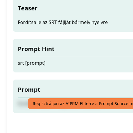
Teaser
Fordítsa le az SRT fájlját bármely nyelvre
Prompt Hint
srt [prompt]
Prompt
Fordítsa le az SRT fájlját bármely nyelvre
Regisztráljon az AIPRM Elite-re a Prompt Source 