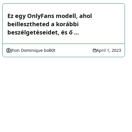
Ez egy OnlyFans modell, ahol
beillesztheted a korábbi
beszélgetéseidet, és ő …
Jhon Dominique boB0t
April 1, 2023