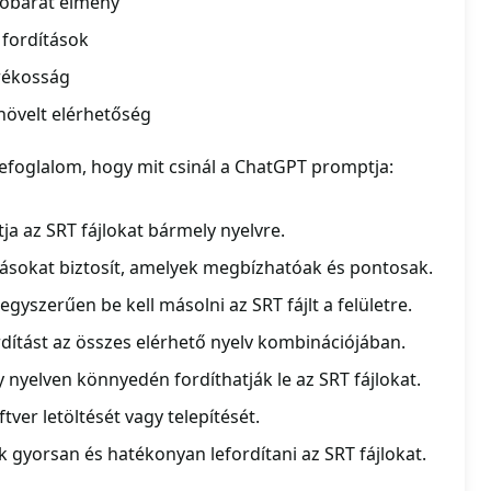
lóbarát élmény
fordítások
arékosság
 növelt elérhetőség
zefoglalom, hogy mit csinál a ChatGPT promptja:
ja az SRT fájlokat bármely nyelvre.
tásokat biztosít, amelyek megbízhatóak és pontosak.
gyszerűen be kell másolni az SRT fájlt a felületre.
dítást az összes elérhető nyelv kombinációjában.
 nyelven könnyedén fordíthatják le az SRT fájlokat.
ver letöltését vagy telepítését.
k gyorsan és hatékonyan lefordítani az SRT fájlokat.