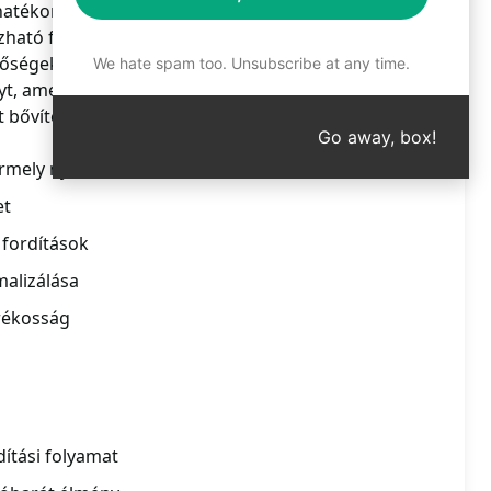
atékonyan végezhető el a fordítási folyamat. A
ató fordításokat készít a felhasználók számára,
őségeket. A felhasználók élvezhetik az egyszerű és
We hate spam too. Unsubscribe at any time.
yt, amely időt és erőforrásokat takaríthat meg
bővíteni a célcsoportot és növelni az elérhetőséget.
Go away, box!
ármely nyelvre
et
fordítások
alizálása
arékosság
ítási folyamat