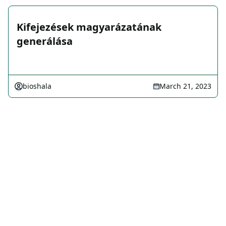
Kifejezések magyarázatának
generálása
bioshala
March 21, 2023