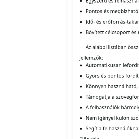
Egyszerű és felhaszná
Pontos és megbízható 
Idő- és erőforrás-tak
Bővített célcsoport és
Az alábbi listában öss
Jellemzők:
Automatikusan lefordít
Gyors és pontos fordí
Könnyen használható, e
Támogatja a szövegfor
A felhasználók bármely
Nem igényel külön szoft
Segít a felhasználókna