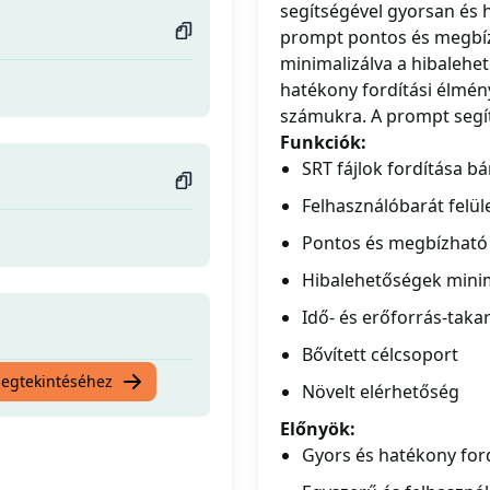
segítségével gyorsan és h
prompt pontos és megbízh
minimalizálva a hibalehet
hatékony fordítási élmén
számukra. A prompt segít 
Funkciók:
SRT fájlok fordítása b
Felhasználóbarát felül
Pontos és megbízható 
Hibalehetőségek minim
Idő- és erőforrás-tak
Bővített célcsoport
megtekintéséhez
Növelt elérhetőség
Előnyök:
Gyors és hatékony ford