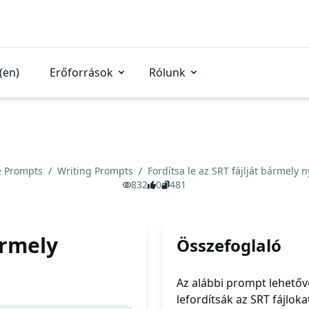
(en)
Erőforrások
Rólunk
e Prompts
/
Writing Prompts
/
Fordítsa le az SRT fájlját bármely 
832
0
481
ármely
Összefoglaló
Az alábbi prompt lehetőv
lefordítsák az SRT fájloka