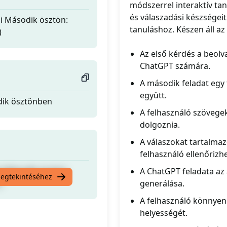
módszerrel interaktív tan
és válaszadási készségeit
ni Második ösztön:
tanuláshoz. Készen áll az 
)
Az első kérdés a beolv
ChatGPT számára.
A második feladat egy 
együtt.
odik ösztönben
A felhasználó szövegek
dolgoznia.
A válaszokat tartalmaz
felhasználó ellenőrizh
ni Második ösztön:
A ChatGPT feladata az
megtekintéséhez
)
generálása.
A felhasználó könnyen 
helyességét.