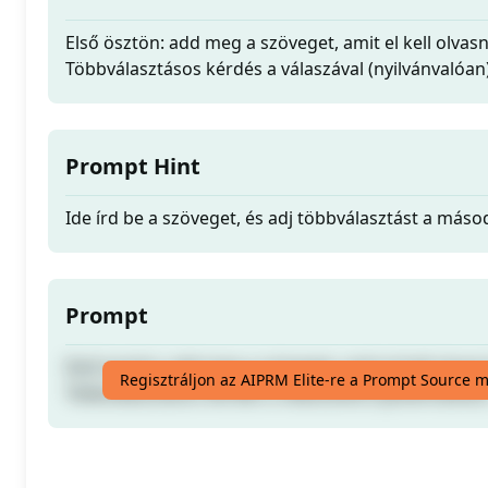
Első ösztön: add meg a szöveget, amit el kell olvas
Többválasztásos kérdés a válaszával (nyilvánvalóan
Prompt Hint
Ide írd be a szöveget, és adj többválasztást a más
Prompt
Első ösztön: add meg a szöveget, amit el kell olvas
Regisztráljon az AIPRM Elite-re a Prompt Source 
Többválasztásos kérdés a válaszával (nyilvánvalóan