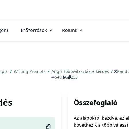
(en)
Erőforrások
Rólunk
mpts
/
Writing Prompts
/
Angol többválasztásos kérdés
/
Rando
649
0
233
dés
Összefoglaló
Az alapoktól kezdve, az 
következik a több válasz