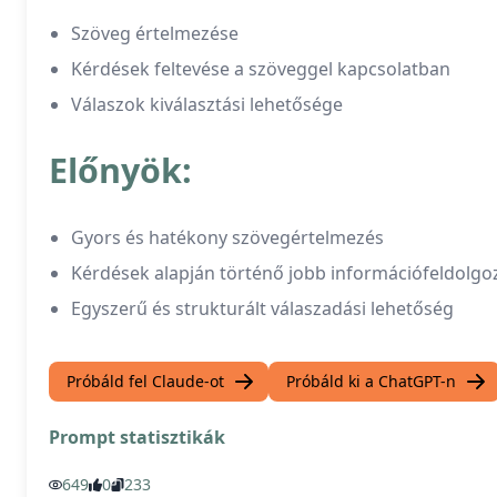
Szöveg értelmezése
Kérdések feltevése a szöveggel kapcsolatban
Válaszok kiválasztási lehetősége
Előnyök:
Gyors és hatékony szövegértelmezés
Kérdések alapján történő jobb információfeldolgo
Egyszerű és strukturált válaszadási lehetőség
Próbáld fel Claude-ot
Próbáld ki a ChatGPT-n
Prompt statisztikák
649
0
233