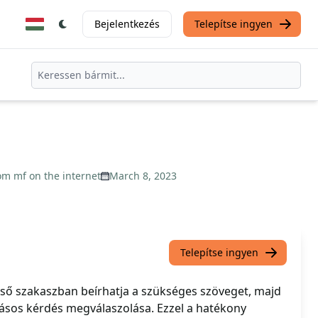
Bejelentkezés
Telepítse ingyen
m mf on the internet
March 8, 2023
Telepítse ingyen
első szakaszban beírhatja a szükséges szöveget, majd
tásos kérdés megválaszolása. Ezzel a hatékony