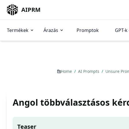
AIPRM
Termékek
Árazás
Promptok
GPT-k 
Home
/
AI Prompts
/
Unsure Pro
Angol többválasztásos kér
Teaser