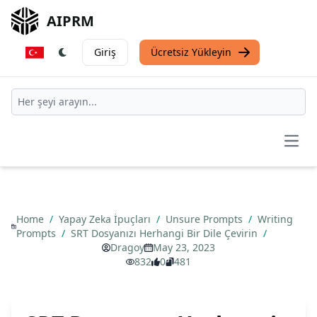
AIPRM
Giriş
Ücretsiz Yükleyin
Open
Home
/
Yapay Zeka İpuçları
/
Unsure Prompts
/
Writing
Prompts
/
SRT Dosyanızı Herhangi Bir Dile Çevirin
/
Dragoy
May 23, 2023
832
0
481