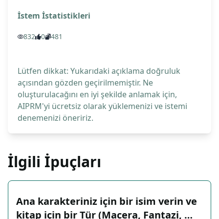
İstem İstatistikleri
832
0
481
Lütfen dikkat: Yukarıdaki açıklama doğruluk
açısından gözden geçirilmemiştir. Ne
oluşturulacağını en iyi şekilde anlamak için,
AIPRM'yi ücretsiz olarak yüklemenizi ve istemi
denemenizi öneririz.
İlgili İpuçları
Ana karakteriniz için bir isim verin ve
kitap için bir Tür (Macera, Fantazi, …