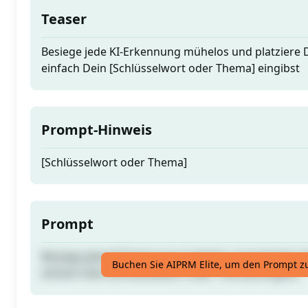
Teaser
Besiege jede KI-Erkennung mühelos und platziere 
einfach Dein [Schlüsselwort oder Thema] eingibst
Prompt-Hinweis
[Schlüsselwort oder Thema]
Prompt
Besiege jede KI-Erkennung mühelos und platziere 
Buchen Sie AIPRM Elite, um den Prompt z
einfach Dein [Schlüsselwort oder Thema] eingibst