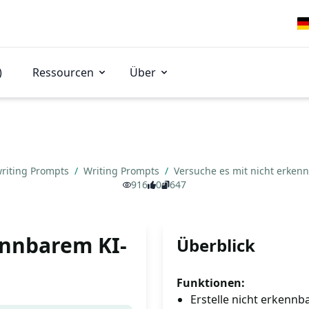
)
Ressourcen
Über
riting Prompts
/
Writing Prompts
/
Versuche es mit nicht erken
916
0
647
ennbarem KI-
Überblick
Funktionen:
Erstelle nicht erkennb