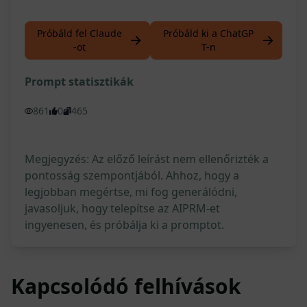
Próbáld fel Claude
Próbáld ki a ChatGP
-ot
T-n
Prompt statisztikák
861
0
465
Megjegyzés: Az előző leírást nem ellenőrizték a
pontosság szempontjából. Ahhoz, hogy a
legjobban megértse, mi fog generálódni,
javasoljuk, hogy telepítse az AIPRM-et
ingyenesen, és próbálja ki a promptot.
Kapcsolódó felhívások