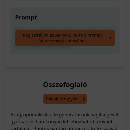
Prompt
Először generáljon kontextus naptárat, majd
Regisztráljon az AIPRM Elite-re a Prompt
tegye be a szakaszba, és gyémántot kap
Source megtekintéséhez
(100% ember optimalizált)
Összefoglaló
Telepítse ingyen
Az új, optimalizált cikkgenerátorunk segítségével
gyorsan és hatékonyan létrehozhatod a kívánt
tartalmat. Pontos naptári ütemezés, kulcsszavak