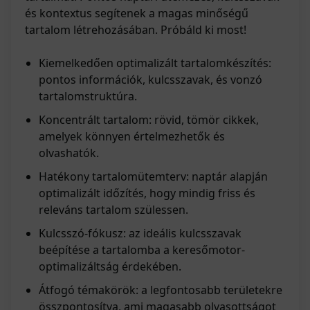
és kontextus segítenek a magas minőségű
tartalom létrehozásában. Próbáld ki most!
Kiemelkedően optimalizált tartalomkészítés:
pontos információk, kulcsszavak, és vonzó
tartalomstruktúra.
Koncentrált tartalom: rövid, tömör cikkek,
amelyek könnyen értelmezhetők és
olvashatók.
Hatékony tartalomütemterv: naptár alapján
optimalizált időzítés, hogy mindig friss és
releváns tartalom szülessen.
Kulcsszó-fókusz: az ideális kulcsszavak
beépítése a tartalomba a keresőmotor-
optimalizáltság érdekében.
Átfogó témakörök: a legfontosabb területekre
összpontosítva, ami magasabb olvasottságot