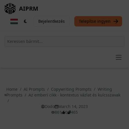
AIPRM
Bejelentkezés
Telepítse ingyen
Open
Home
/
AI Prompts
/
Copywriting Prompts
/
Writing
Prompts
/
Az emberi cikk - kontextus vázlat és kulcsszavak
/
Dodo
March 14, 2023
861
0
465