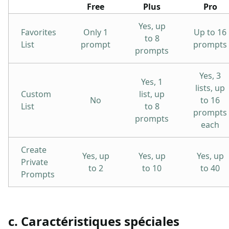
Free
Plus
Pro
Yes, up
Favorites
Only 1
Up to 16
to 8
List
prompt
prompts
prompts
Yes, 3
Yes, 1
lists, up
Custom
list, up
No
to 16
List
to 8
prompts
prompts
each
Create
Yes, up
Yes, up
Yes, up
Private
to 2
to 10
to 40
Prompts
c. Caractéristiques spéciales