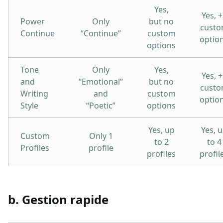
Yes,
Yes, 
Power
Only
but no
cust
Continue
“Continue”
custom
optio
options
Tone
Only
Yes,
Yes, 
and
“Emotional”
but no
cust
Writing
and
custom
optio
Style
“Poetic”
options
Yes, up
Yes, 
Custom
Only 1
to 2
to 4
Profiles
profile
profiles
profil
b. Gestion rapide