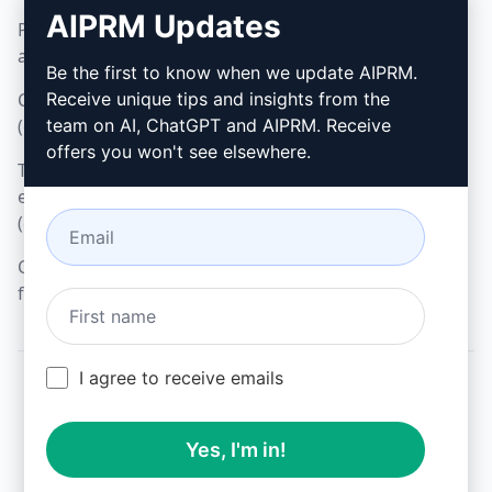
Google Chrome
AIPRM Updates
Politique d'utilisation
Microsoft Edge
acceptable (en)
Be the first to know when we update AIPRM.
Conditions d'utilisation
Receive unique tips and insights from the
(en)
team on AI, ChatGPT and AIPRM. Receive
offers you won't see elsewhere.
Termes relatifs aux
extensions de navigateur
(en)
Conditions de
facturation (en)
I agree to receive emails
© 2026
All logos, trademarks, and registered trademarks are the
Yes, I'm in!
property of their respective owners.
AIPRM and other related brand names are registered