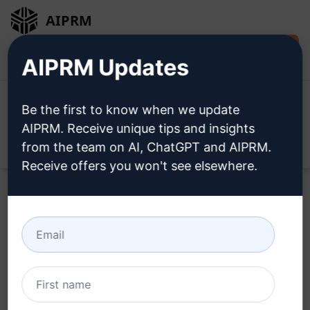
AIPRM
Installer
Connexion
AIPRM Updates
gratuitement
Be the first to know when we update
AIPRM. Receive unique tips and insights
from the team on AI, ChatGPT and AIPRM.
Open
Receive offers you won't see elsewhere.
Essayez ce
Claude Prompt
maintenant