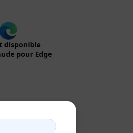
t disponible
aude pour Edge
aude