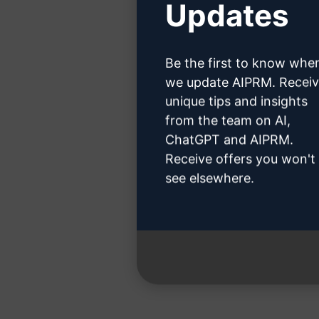
Updates
Cliquez 
Be the first to know whe
we update AIPRM. Recei
unique tips and insights
Étape 3 :
from the team on AI,
ChatGPT and AIPRM.
Receive offers you won't
see elsewhere.