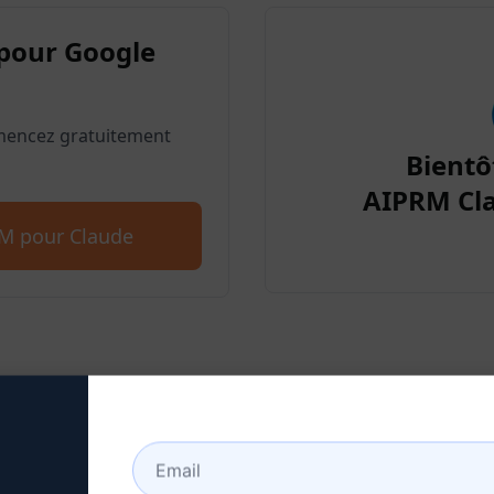
pour Google
mencez gratuitement
Bientô
AIPRM Cl
RM pour Claude
pe 2 : Créer un compte Cl