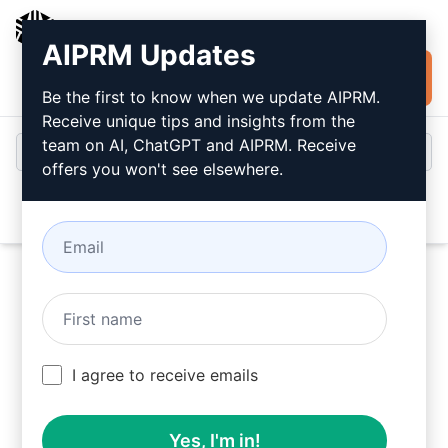
AIPRM
AIPRM Updates
Installer
Connexion
gratuitement
Be the first to know when we update AIPRM.
Receive unique tips and insights from the
team on AI, ChatGPT and AIPRM. Receive
offers you won't see elsewhere.
Open
Essayez ce
Claude Prompt
maintenant
I agree to receive emails
Yes, I'm in!