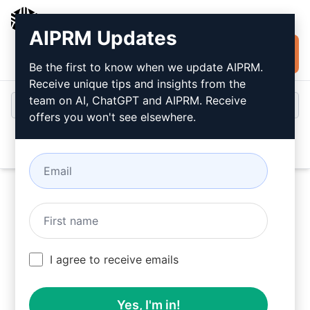
AIPRM
AIPRM Updates
Installer
Connexion
gratuitement
Be the first to know when we update AIPRM.
Receive unique tips and insights from the
team on AI, ChatGPT and AIPRM. Receive
offers you won't see elsewhere.
Open
Essayez ce
Claude Prompt
maintenant
I agree to receive emails
Yes, I'm in!