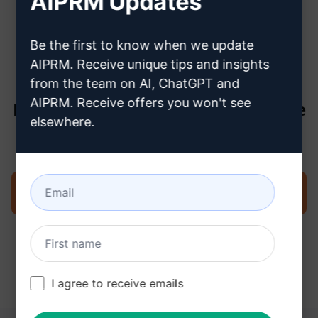
AIPRM Updates
créer un compte Claude
Be the first to know when we update
AIPRM. Receive unique tips and insights
from the team on AI, ChatGPT and
AIPRM. Receive offers you won't see
Étape 3 : Utiliser l'invite dans votre
elsewhere.
Claude
Essayez l'invite maintenant sur Claude
I agree to receive emails