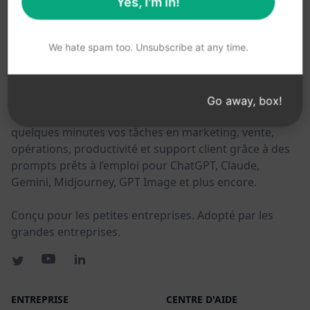
Yes, I'm in!
CES LIENS PEUVENT VOUS ÊTRE UTILES
We hate spam too. Unsubscribe at any time.
AIPRM
AIPRM est un outil de gestion de prompts et une
Go away, box!
bibliothèque communautaire de prompts. Effectuez en
quelques minutes vos tâches en marketing, vente,
opérations, productivité et support client grâce à des
prompts prêts à l’emploi pour ChatGPT, Claude,
Gemini, Midjourney, GPT Image et plus encore.
Conçu pour les petites entreprises. Adopté par les
grandes entreprises.
ENTREPRISE
CENTRE D'AIDE