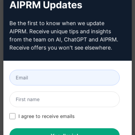
AIPRM Updates
créer un compte Claude
Be the first to know when we update
AIPRM. Receive unique tips and insights
from the team on AI, ChatGPT and AIPRM.
Étape 3 : Utiliser l'invite dans votre
Receive offers you won't see elsewhere.
Claude
Essayez l'invite maintenant sur Claude
I agree to receive emails