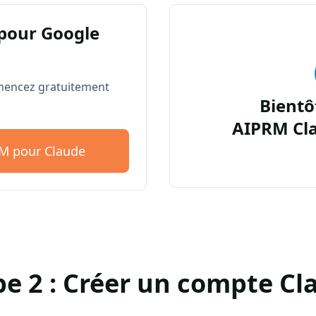
pour Google
mencez gratuitement
Bientô
AIPRM Cl
RM pour Claude
pe 2 : Créer un compte Cl