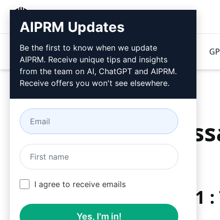
AIPRM
AIPRM Updates
Be the first to know when we update
Produits
Tarification
Invitations
GP
AIPRM. Receive unique tips and insights
from the team on AI, ChatGPT and AIPRM.
Receive offers you won't see elsewhere.
Ess
I agree to receive emails
Étape 1 
Yes, I'm in!