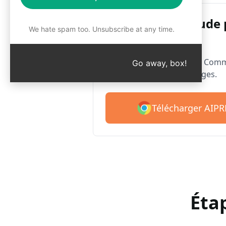
AIPRM Claude 
We hate spam too. Unsubscribe at any time.
Chrome
Voici AIPRM pour Claude. Com
Go away, box!
avec plus de 4 500 messages.
Télécharger AIP
Éta