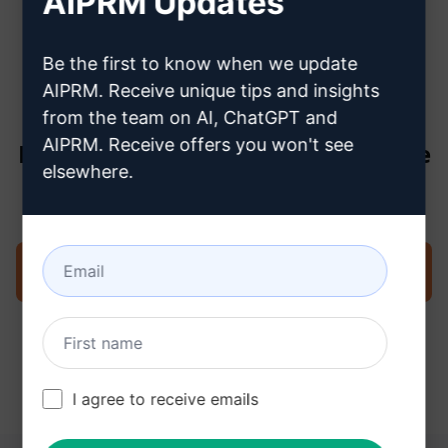
AIPRM Updates
créer un compte Claude
Be the first to know when we update
AIPRM. Receive unique tips and insights
from the team on AI, ChatGPT and
AIPRM. Receive offers you won't see
Étape 3 : Utiliser l'invite dans votre
elsewhere.
Claude
Essayez l'invite maintenant sur Claude
I agree to receive emails