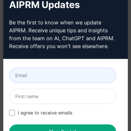
AIPRM Updates
créer un compte Claude
Be the first to know when we update
AIPRM. Receive unique tips and insights
from the team on AI, ChatGPT and AIPRM.
Étape 3 : Utiliser l'invite dans votre
Receive offers you won't see elsewhere.
Claude
Essayez l'invite maintenant sur Claude
I agree to receive emails