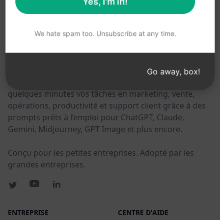
Yes, I'm in!
CES LIENS PEUVENT VOUS ÊTRE UTILES
We hate spam too. Unsubscribe at any time.
AIPRM
AIPRM est un outil de gestion de prompts et une
Go away, box!
bibliothèque communautaire de prompts. Effectuez en
quelques minutes vos tâches en marketing, vente,
opérations, productivité et support client grâce à des
prompts prêts à l’emploi pour ChatGPT, Claude,
Gemini, Midjourney, GPT Image et plus encore.
Conçu pour les petites entreprises. Adopté par les
grandes entreprises.
ENTREPRISE
CENTRE D'AIDE