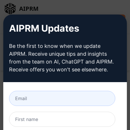
AIPRM
Installer
Connexion
AIPRM Updates
gratuitement
Be the first to know when we update
AIPRM. Receive unique tips and insights
from the team on AI, ChatGPT and AIPRM.
Open
Receive offers you won't see elsewhere.
Essayez ce
Claude Prompt
maintenant