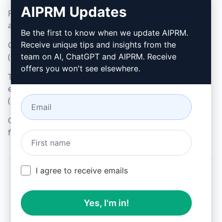
Google Chrome
AIPRM Updates
Politique d'utilisation
Microsoft Edge
acceptable (en)
Be the first to know when we update AIPRM.
Conditions d'utilisation
Receive unique tips and insights from the
(en)
team on AI, ChatGPT and AIPRM. Receive
offers you won't see elsewhere.
Termes relatifs aux
extensions de navigateur
(en)
Conditions de
facturation (en)
I agree to receive emails
© 2026
All logos, trademarks, and registered trademarks are the
Yes, I'm in!
property of their respective owners.
AIPRM and other related brand names are registered