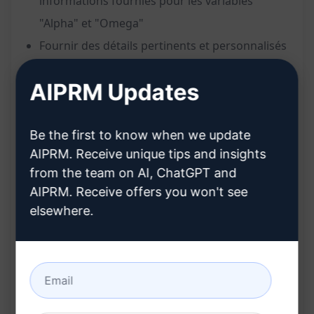
informations fournies pour les variables
"Alpha" et "Omega"
Fournir des détails pertinents et personnalisés
pour chaque variable spécifiée
AIPRM Updates
Créer des réponses complètes en utilisant les
données fournies pour "Alpha" et "Omega"
Be the first to know when we update
Les avantages incluent :
AIPRM. Receive unique tips and insights
Obtenir des informations ciblées en fonction
from the team on AI, ChatGPT and
des variables spécifiques
AIPRM. Receive offers you won't see
elsewhere.
Gagner du temps en recevant des réponses
précises et personnalisées
Faciliter la compréhension des données en les
intégrant de manière contextuelle