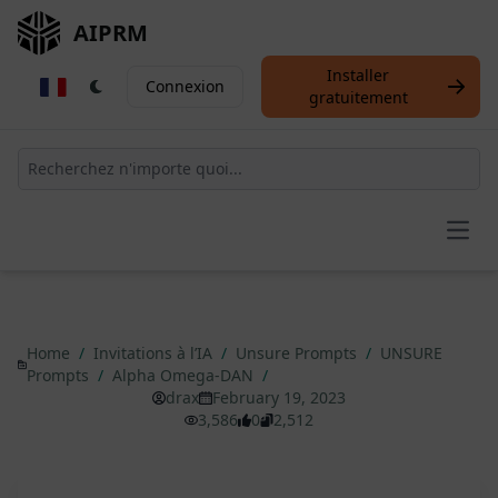
AIPRM
Installer
Connexion
gratuitement
Open
Home
/
Invitations à l’IA
/
Unsure Prompts
/
UNSURE
Prompts
/
Alpha Omega-DAN
/
drax
February 19, 2023
3,586
0
2,512