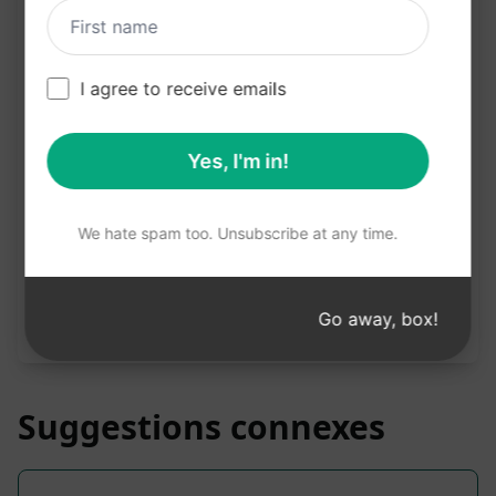
Essayer sur Claud
Essayer sur ChatGP
e
T
I agree to receive emails
Statistiques de l'invite
3,586
0
2,512
Yes, I'm in!
Remarque : l'exactitude de la description
We hate spam too. Unsubscribe at any time.
précédente n'a pas été vérifiée. Pour une
meilleure compréhension de ce qui sera généré,
nous recommandons d'installer gratuitement
Go away, box!
AIPRM et d'essayer l'invite.
Suggestions connexes