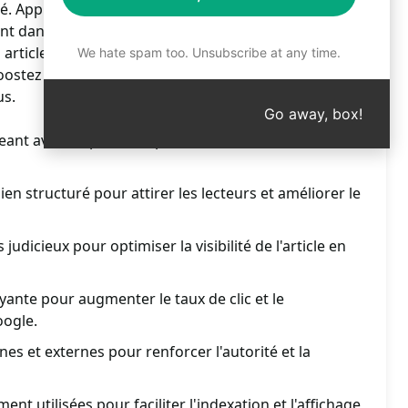
é. Apprenez les secrets pour attirer plus de trafic et
nt dans les moteurs de recherche. Suivez nos
articles captivants qui captivent les lecteurs et les
We hate spam too. Unsubscribe at any time.
ostez votre présence en ligne dès aujourd'hui!
us.
Go away, box!
geant avec un plan SEO pour un bon classement
en structuré pour attirer les lecteurs et améliorer le
 judicieux pour optimiser la visibilité de l'article en
yante pour augmenter le taux de clic et le
oogle.
rnes et externes pour renforcer l'autorité et la
nt utilisées pour faciliter l'indexation et l'affichage