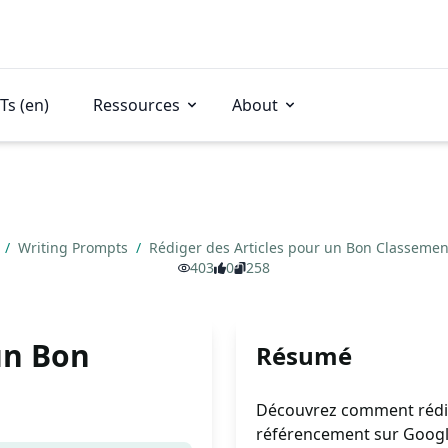
Ts (en)
Ressources
About
s
/
Writing Prompts
/
Rédiger des Articles pour un Bon Classeme
403
0
258
un Bon
Résumé
Découvrez comment rédige
référencement sur Google