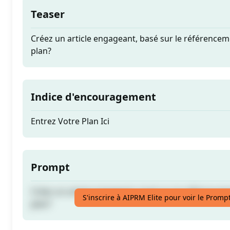
Teaser
Créez un article engageant, basé sur le référencem
plan?
Indice d'encouragement
Entrez Votre Plan Ici
Prompt
Créez un article engageant, basé sur le référencem
S'inscrire à AIPRM Elite pour voir le Promp
plan?