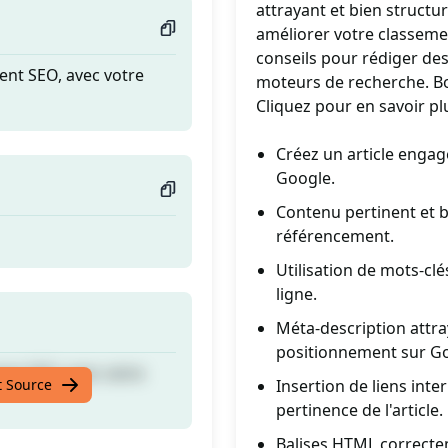
attrayant et bien structur
améliorer votre classeme
conseils pour rédiger des 
ent SEO, avec votre
moteurs de recherche. Bo
Cliquez pour en savoir pl
Créez un article enga
Google.
Contenu pertinent et bi
référencement.
Utilisation de mots-clés
ligne.
Méta-description attra
positionnement sur G
ent SEO, avec votre
t Source
Insertion de liens inte
pertinence de l'article.
Balises HTML correcteme