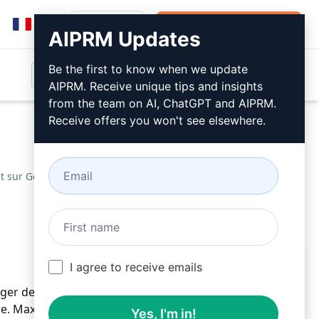
Connexion
Installer gratuitement
AIPRM Updates
Be the first to know when we update
AIPRM. Receive unique tips and insights
from the team on AI, ChatGPT and AIPRM.
Receive offers you won't see elsewhere.
nt sur Google?
/
SAQUIB
August 29, 2023
Installer gratuitement
I agree to receive emails
r des articles engageants et optimisés pour le
. Maximisez votre visibilité en ligne avec un contenu
Yes, I'm in!