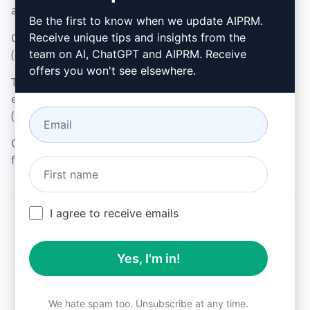
Microsoft Edge
acceptable (en)
Be the first to know when we update AIPRM.
Conditions d'utilisation
Receive unique tips and insights from the
(en)
team on AI, ChatGPT and AIPRM. Receive
offers you won't see elsewhere.
Termes relatifs aux
extensions de navigateur
(en)
Conditions de
facturation (en)
I agree to receive emails
© 2026
All logos, trademarks, and registered trademarks are the
Yes, I'm in!
property of their respective owners.
AIPRM and other related brand names are registered
trademarks and are protected by international trademark
laws.
We hate spam too. Unsubscribe at any time.