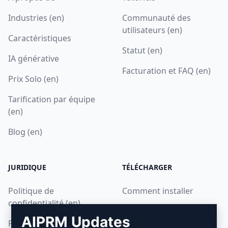
Industries (en)
Communauté des
utilisateurs (en)
Caractéristiques
Statut (en)
IA générative
Facturation et FAQ (en)
Prix Solo (en)
Tarification par équipe
(en)
Blog (en)
JURIDIQUE
TÉLÉCHARGER
Politique de
Comment installer
confidentialité (en)
Google Chrome
AIPRM Updates
Politique d'utilisation