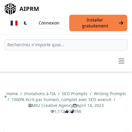
AIPRM
Installer
Connexion
gratuitement
Open
Home
/
Invitations à l’IA
/
SEO Prompts
/
Writing Prompts
/
1000% écrit par humain, complet avec SEO avancé
/
MIU Creative Agency
April 14, 2023
1,172
0
766