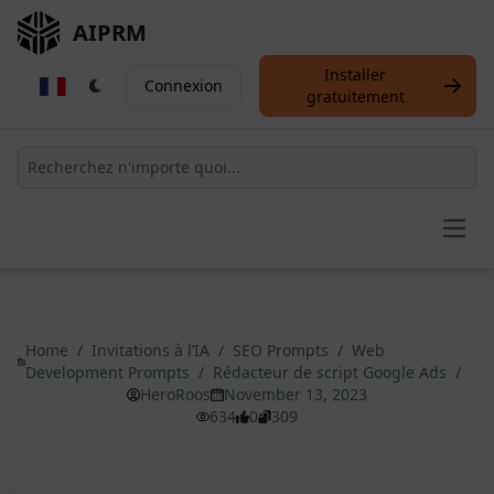
AIPRM
Installer
Connexion
gratuitement
Open
Home
/
Invitations à l’IA
/
SEO Prompts
/
Web
Development Prompts
/
Rédacteur de script Google Ads
/
HeroRoos
November 13, 2023
634
0
309