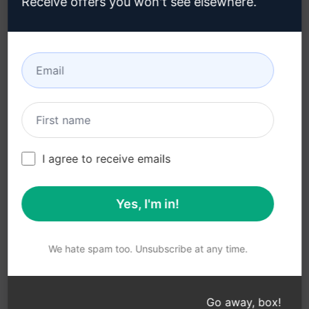
Receive offers you won't see elsewhere.
Conditions d'utilisation
(en)
Termes relatifs aux
extensions de navigateur
(en)
Conditions de
facturation (en)
I agree to receive emails
Yes, I'm in!
© 2026
All logos, trademarks, and registered trademarks are the
property of their respective owners.
AIPRM and other related brand names are registered
We hate spam too. Unsubscribe at any time.
trademarks and are protected by international trademark
laws.
Registered trademarks include USPTO 97778465, 97866052
Go away, box!
and EU CTM EU18823472, EU18830896.