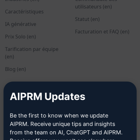
utilisateurs (en)
Caractéristiques
Statut (en)
IA générative
Facturation et FAQ (en)
Prix Solo (en)
Tarification par équipe
(en)
Blog (en)
JURIDIQUE
TÉLÉCHARGER
AIPRM Updates
Politique de
Comment installer
confidentialité (en)
Be the first to know when we update
Google Chrome
AIPRM. Receive unique tips and insights
Politique d'utilisation
Microsoft Edge
from the team on AI, ChatGPT and AIPRM.
acceptable (en)