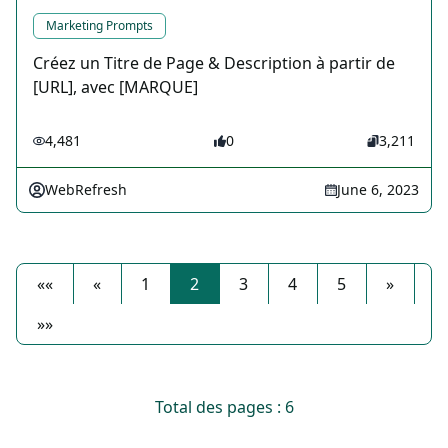
Marketing Prompts
Créez un Titre de Page & Description à partir de
[URL], avec [MARQUE]
4,481
0
3,211
WebRefresh
June 6, 2023
««
«
1
2
3
4
5
»
»»
Total des pages : 6