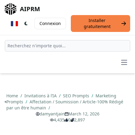
AIPRM
Installer
Connexion
gratuitement
Open
Home
/
Invitations à l’IA
/
SEO Prompts
/
Marketing
Prompts
/
Affectation / Soumission / Article-100% Rédigé
par un être humain
/
damyantjain
March 12, 2026
4,435
0
2,897