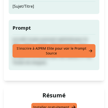
[Sujet/Titre]
Prompt
Le trafic le plus puissant optimisé pour le
SEO | blog | article. 100 % Unique | Sans
S'inscrire à AIPRM Elite pour voir le Prompt
plagiat | Rédigé par un être humain. Fournit
Source
un plan et un article avec des balises H1-H6.
Toutes les langues.
Résumé
Installer gratuitement