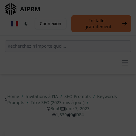
AIPRM
Installer
Connexion
gratuitement
Open
Home
/
Invitations à l’IA
/
SEO Prompts
/
Keywords
Prompts
/
Titre SEO (2023 mis à jour)
/
BeoU
June 7, 2023
1,339
0
984