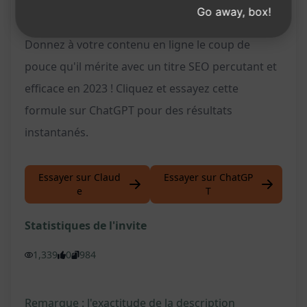
Accroissement des opportunités de
Go away, box!
génération de leads et de ventes
Donnez à votre contenu en ligne le coup de
pouce qu'il mérite avec un titre SEO percutant et
efficace en 2023 ! Cliquez et essayez cette
formule sur ChatGPT pour des résultats
instantanés.
Essayer sur Claud
Essayer sur ChatGP
e
T
Statistiques de l'invite
1,339
0
984
Remarque : l'exactitude de la description