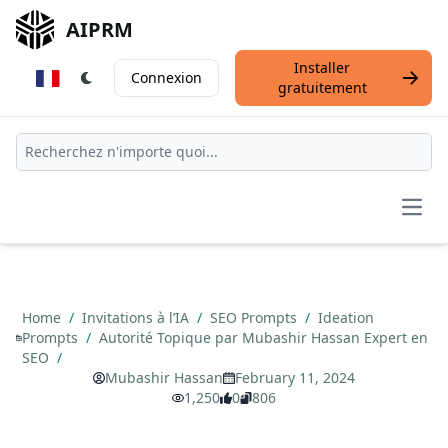
AIPRM
Installer
Connexion
gratuitement
Open
Home
/
Invitations à l’IA
/
SEO Prompts
/
Ideation
Prompts
/
Autorité Topique par Mubashir Hassan Expert en
SEO
/
Mubashir Hassan
February 11, 2024
1,250
0
806