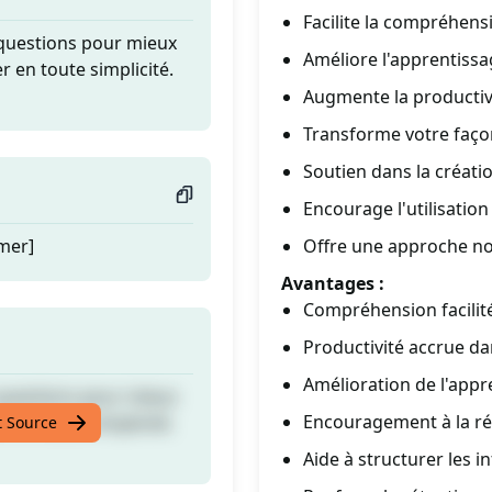
Facilite la compréhens
 questions pour mieux
Améliore l'apprentiss
 en toute simplicité.
Augmente la productiv
Transforme votre faço
Soutien dans la créati
Encourage l'utilisatio
umer]
Offre une approche nov
Avantages :
Compréhension facilit
Productivité accrue da
Amélioration de l'appr
 questions pour mieux
Encouragement à la ré
 en toute simplicité.
t Source
Aide à structurer les 