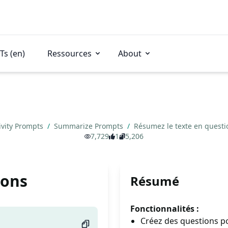
Ts (en)
Ressources
About
ivity Prompts
/
Summarize Prompts
/
Résumez le texte en quest
7,729
1
5,206
ions
Résumé
Fonctionnalités :
Créez des questions p