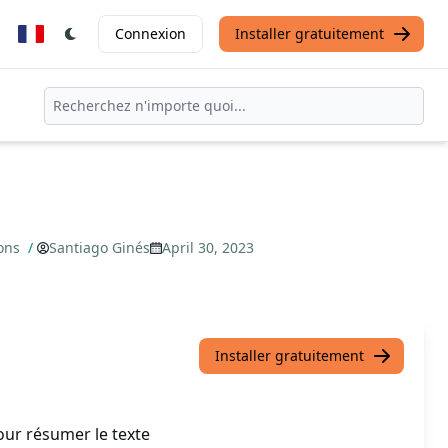
Connexion
Installer gratuitement
ions
/
Santiago Ginés
April 30, 2023
Installer gratuitement
our résumer le texte