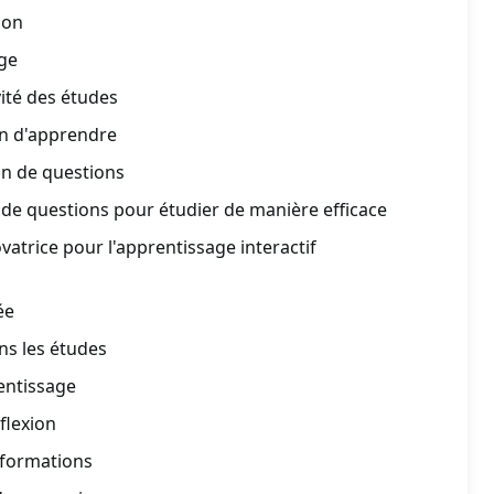
ion
age
ité des études
n d'apprendre
on de questions
n de questions pour étudier de manière efficace
atrice pour l'apprentissage interactif
ée
ns les études
entissage
flexion
informations