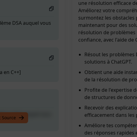
une résolution efficace 
Améliorez votre compréh
surmontez les obstacles
blème DSA auquel vous
maintenant pour des solut
résolution de problèmes 
confiance, avec l'aide de
Résout les problèmes D
solutions à ChatGPT.
a en C++]
Obtient une aide insta
de la résolution de pr
Profite de l'expertis
de structures de donn
Recevoir des explicatio
blème DSA auquel vous
efficacement dans les
t Source
Améliore tes compéten
des réponses rapides e