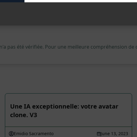
 n'a pas été vérifiée. Pour une meilleure compréhension de
Une IA exceptionnelle: votre avatar
clone. V3
Emidio Sacramento
June 13, 2023