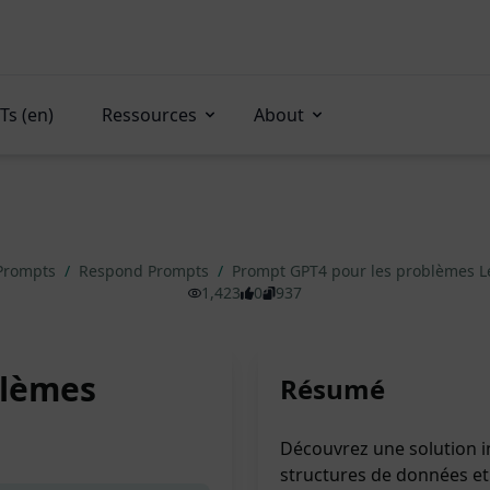
Ts (en)
Ressources
About
 Prompts
/
Respond Prompts
/
Prompt GPT4 pour les problèmes 
1,423
0
937
blèmes
Résumé
Découvrez une solution 
structures de données et 