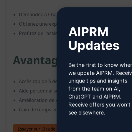
Demandez à ChatGPT d'expliquer ou de résoudre l
Obtenez une explication détaillée du problème ou 
AIPRM
Profitez de l'assistance instantanée pour surmont
Updates
Avantages :
Be the first to know whe
we update AIPRM. Recei
unique tips and insights
Accès rapide à des explications claires et approf
from the team on AI,
Aide personnalisée pour résoudre les défis techni
ChatGPT and AIPRM.
Amélioration de vos compétences en résolution de p
Receive offers you won't
Gain de temps en recevant une aide instantanée p
see elsewhere.
Essayer sur Claude
Essayer sur ChatGPT