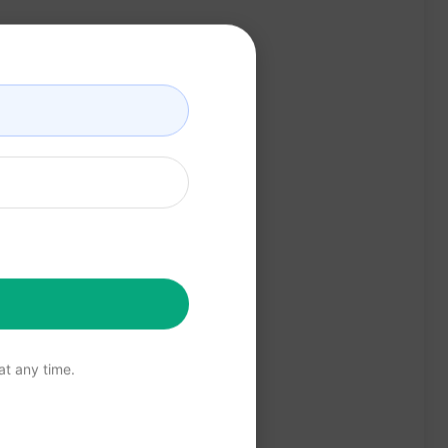
es de données et algorithmes.
cations claires.
t any time.
atique.