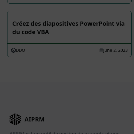
Créez des diapositives PowerPoint via
du code VBA
DDO
June 2, 2023
AIPRM
AIPRM est un outil de gestion de prompts et une