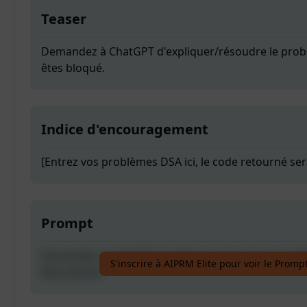
Teaser
Demandez à ChatGPT d'expliquer/résoudre le pro
êtes bloqué.
Indice d'encouragement
[Entrez vos problèmes DSA ici, le code retourné ser
Prompt
Demandez à ChatGPT d'expliquer/résoudre le pro
S'inscrire à AIPRM Elite pour voir le Promp
êtes bloqué.