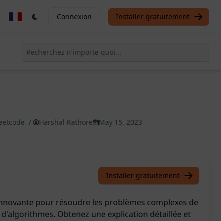
Connexion
Installer gratuitement
Leetcode
/
Harshal Rathore
May 15, 2023
Installer gratuitement
innovante pour résoudre les problèmes complexes de
d'algorithmes. Obtenez une explication détaillée et