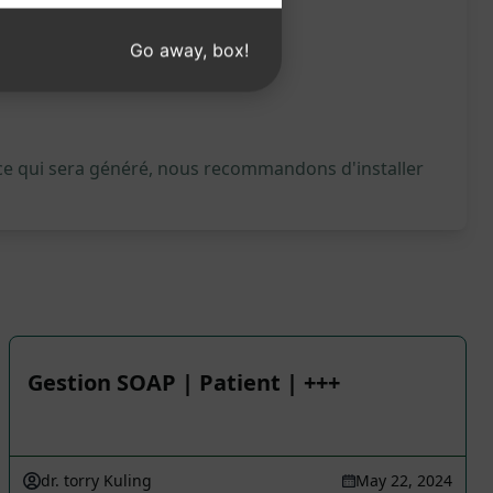
Go away, box!
 ce qui sera généré, nous recommandons d'installer
Gestion SOAP | Patient | +++
dr. torry Kuling
May 22, 2024