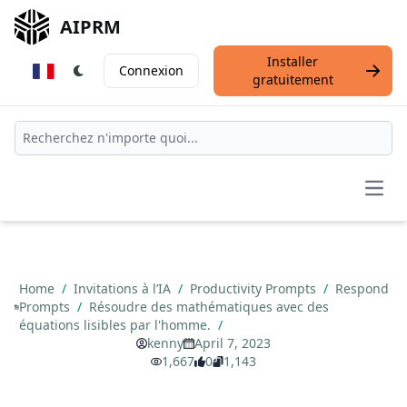
AIPRM
Installer
Connexion
gratuitement
Open
Home
/
Invitations à l’IA
/
Productivity Prompts
/
Respond
Prompts
/
Résoudre des mathématiques avec des
équations lisibles par l'homme.
/
kenny
April 7, 2023
1,667
0
1,143