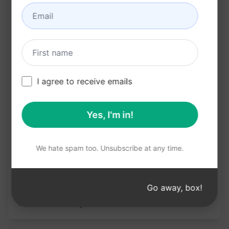
Crée une impression professionnelle et
soignée.
Essayer sur Claud
Essayer sur ChatGP
e
T
I agree to receive emails
Statistiques de l'invite
Yes, I'm in!
39,062
1
28,840
We hate spam too. Unsubscribe at any time.
Remarque : l'exactitude de la description
précédente n'a pas été vérifiée. Pour une
meilleure compréhension de ce qui sera généré,
Go away, box!
nous recommandons d'installer gratuitement
AIPRM et d'essayer l'invite.