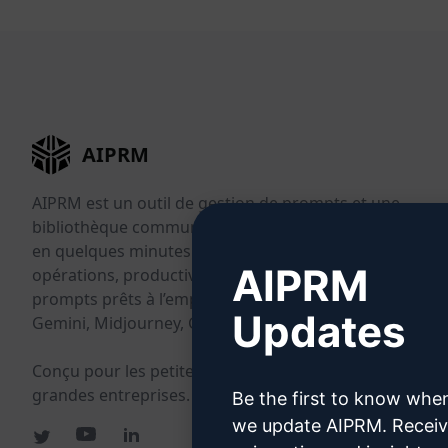
AIPRM
AIPRM est un outil de gestion de prompts et une
bibliothèque communautaire de prompts. Effectuez
en quelques minutes vos tâches en marketing, vente,
AIPRM
opérations, productivité et support client grâce à des
prompts prêts à l’emploi pour ChatGPT, Claude,
Updates
Gemini, Midjourney, GPT Image et plus encore.
Conçu pour les petites entreprises. Adopté par les
grandes entreprises.
Be the first to know whe
we update AIPRM. Recei