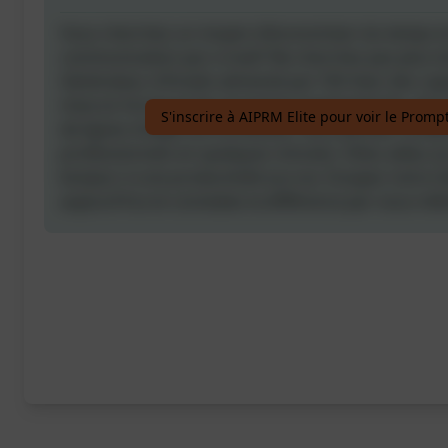
Vous cherchez un moyen d'économiser du temps et 
communication par e-mail? Ne cherchez pas plus lo
Générateur d'Emails alimenté par l'IA! Avec des ca
mise en forme et de correction grammaticale, ains
S'inscrire à AIPRM Elite pour voir le Promp
de lignes d'objet accrocheuses, vous pouvez compo
professionnels en quelques minutes. Dites adieu a
bonjour à une productivité accrue. Essayez notre 
aujourd'hui et constatez la différence par vous-mê