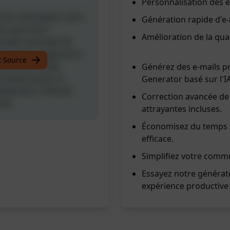
Personnalisation des e
de rationaliser votre
Génération rapide d'e-
in que notre
Amélioration de la qua
pacités avancées de
i que des suggestions
t Source
ser des e-mails
Générez des e-mails p
u temps perdu et
Generator basé sur l'IA
Générateur d'Emails
Correction avancée de 
me!
attrayantes incluses.
Économisez du temps e
efficace.
Simplifiez votre commu
Essayez notre générate
expérience productive