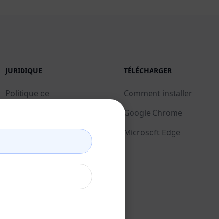
JURIDIQUE
TÉLÉCHARGER
Politique de
Comment installer
confidentialité (en)
Google Chrome
Politique d'utilisation
Microsoft Edge
acceptable (en)
Conditions d'utilisation
(en)
Termes relatifs aux
extensions de
navigateur (en)