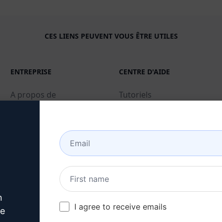
CES LIENS PEUVENT VOUS ÊTRE UTILES
ENTREPRISE
CENTRE D'AIDE
A propos de
Tutoriels
Industries (en)
Communauté des
utilisateurs (en)
Caractéristiques
Statut (en)
IA générative
Facturation et FAQ (en)
Prix Solo (en)
Tarification par équipe
n
(en)
I agree to receive emails
ve