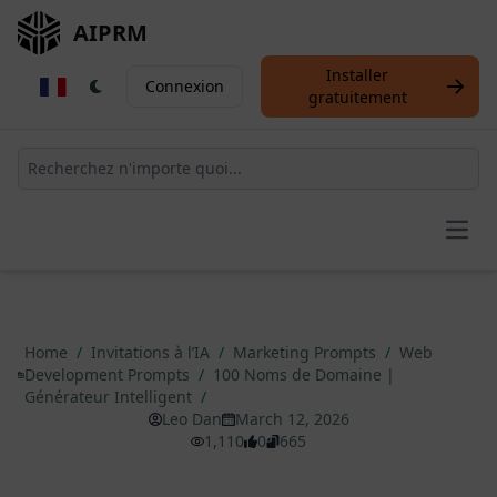
AIPRM
Installer
Connexion
gratuitement
Open
Home
/
Invitations à l’IA
/
Marketing Prompts
/
Web
Development Prompts
/
100 Noms de Domaine |
Générateur Intelligent
/
Leo Dan
March 12, 2026
1,110
0
665