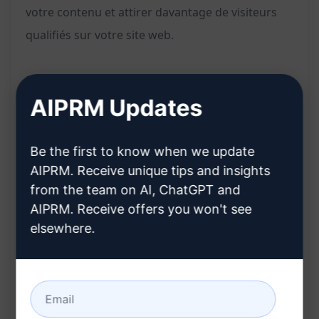
votre contenu et attirer davantage de visiteurs
qualifiés sur votre site web.
Fonctionnalités :
AIPRM Updates
Générer des catégories de blog optimisées
pour attirer votre public cible
Be the first to know when we update
Améliorer la stratégie de contenu de votre site
AIPRM. Receive unique tips and insights
web grâce à des catégories efficaces
from the team on AI, ChatGPT and
AIPRM. Receive offers you won't see
Avantages :
elsewhere.
Augmenter la visibilité de votre site web en
ciblant les bonnes catégories de blog
Attirer un public qualifié et intéressé par le