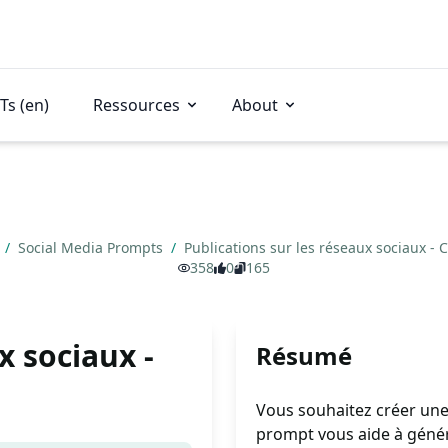
Ts (en)
Ressources
About
s
/
Social Media Prompts
/
Publications sur les réseaux sociaux - 
358
0
165
x sociaux -
Résumé
Vous souhaitez créer une 
prompt vous aide à génér