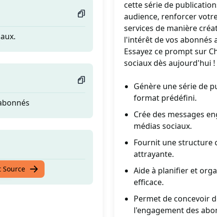
cette série de publicati
audience, renforcer votr
services de manière créat
iaux.
l'intérêt de vos abonnés 
Essayez ce prompt sur Ch
sociaux dès aujourd'hui !
Génère une série de pu
format prédéfini.
s abonnés
Crée des messages eng
médias sociaux.
Fournit une structure 
attrayante.
iaux.
t Source
Aide à planifier et or
efficace.
Permet de concevoir de
l'engagement des abo