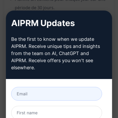
période de 30 jours.
Fournit une variété de sujets et de thèmes
AIPRM Updates
pour maintenir l'engagement des abonnés
tout au long du mois.
Be the first to know when we update
Aide à organiser et à planifier le contenu
AIPRM. Receive unique tips and insights
Instagram de manière efficace et cohérente.
from the team on AI, ChatGPT and
Économise du temps en offrant un calendrier
AIPRM. Receive offers you won't see
prêt à publier, évitant ainsi le stress de la
elsewhere.
création quotidienne de contenu.
Avantages :
Simplifie le processus de planification du
contenu pour Instagram.