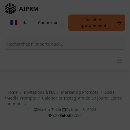
AIPRM
Installer
Connexion
gratuitement
Open
Home
/
Invitations à l’IA
/
Marketing Prompts
/
Social
Media Prompts
/
Calendrier Instagram de 30 jours : Écrire
un mot !
/
Martin Teklic
October 3, 2024
5,288
0
3,534