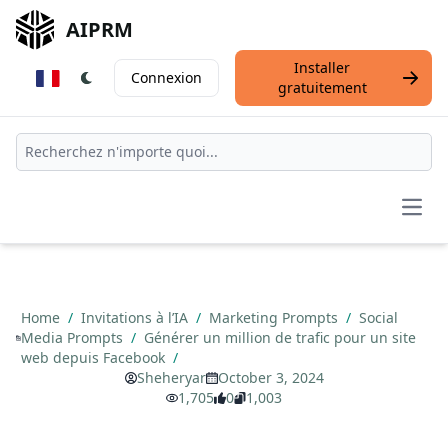
AIPRM
Installer
Connexion
gratuitement
Open
Home
/
Invitations à l’IA
/
Marketing Prompts
/
Social
Media Prompts
/
Générer un million de trafic pour un site
web depuis Facebook
/
Sheheryar
October 3, 2024
1,705
0
1,003