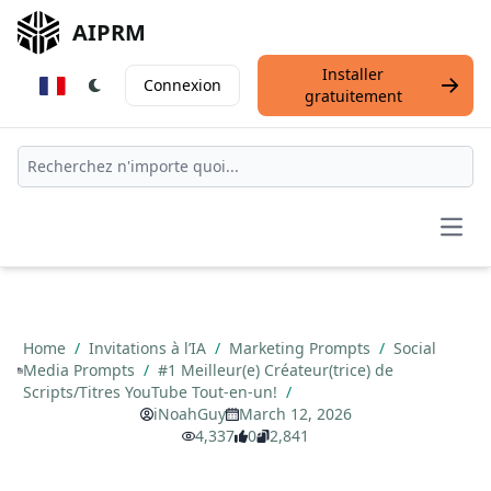
AIPRM
Installer
Connexion
gratuitement
Open
Home
/
Invitations à l’IA
/
Marketing Prompts
/
Social
Media Prompts
/
#1 Meilleur(e) Créateur(trice) de
Scripts/Titres YouTube Tout-en-un!
/
iNoahGuy
March 12, 2026
4,337
0
2,841