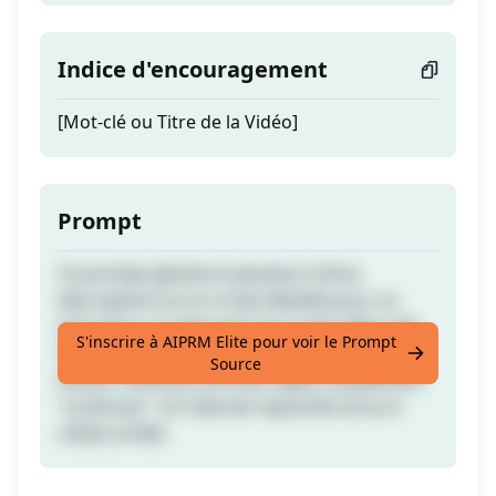
Indice d'encouragement
[Mot-clé ou Titre de la Vidéo]
Prompt
Ce prompt générera plusieurs titres,
descriptions et un script détaillé pour un
mot-clé ou un titre que vous avez déjà créé.
S'inscrire à AIPRM Elite pour voir le Prompt
Si à un moment donné il s'arrête avant
Source
d'avoir vraiment terminé, tapez simplement
"continuer" et il devrait reprendre là où il
s'était arrêté.