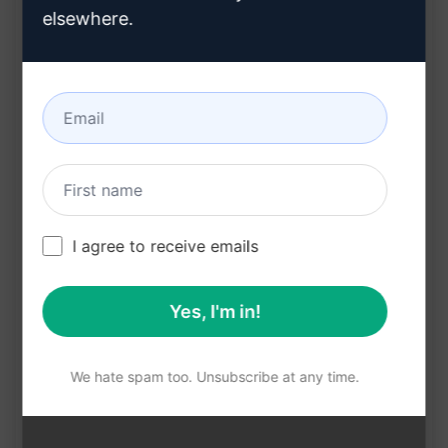
pertinentes en portugais brésilien
elsewhere.
Optimise le format du carrousel pour une
meilleure rétention et engagement sur
Instagram
Avantages :
Économise du temps en simplifiant le
processus de création de contenu pour
I agree to receive emails
Instagram
Augmente l'attrait visuel de vos publications,
Yes, I'm in!
attirant ainsi un plus grand nombre de
followers
We hate spam too. Unsubscribe at any time.
Aide à maintenir la cohérence linguistique et
visuelle de votre feed Instagram