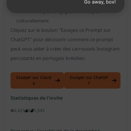
Go away, box!
Améliore l'interaction avec votre public grâce à
un contenu plus engageant et adapté
culturellement
Cliquez sur le bouton "Essayez ce Prompt sur
ChatGPT" pour découvrir comment ce prompt
peut vous aider à créer des carrousels Instagram
percutants en portugais brésilien.
Essayer sur Claud
Essayer sur ChatGP
e
T
Statistiques de l'invite
2,421
0
1,533