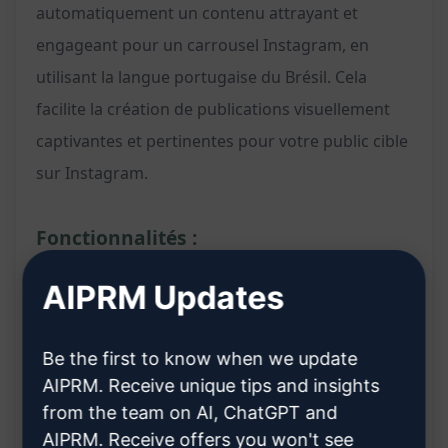
automatiquement un contenu attrayant et
engageant pour un carrousel Instagram, en
utilisant la langue portugaise du Brésil. Cela
facilite la création de publications visuellement
captivantes et pertinentes pour votre public cible
sur Instagram.
Fonctionnalités :
AIPRM Updates
Génère un carrousel pour Instagram en
portugais brésilien
Crée un contenu visuel attrayant et varié pour
Be the first to know when we update
chaque diapositive du carrousel
AIPRM. Receive unique tips and insights
from the team on AI, ChatGPT and
Propose des idées créatives pour des légendes
AIPRM. Receive offers you won't see