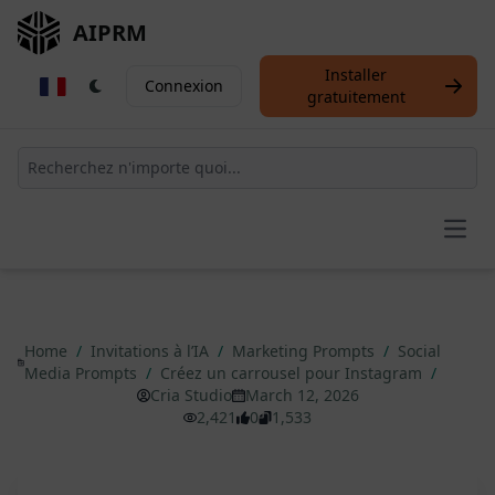
AIPRM
Installer
Connexion
gratuitement
Open
Home
/
Invitations à l’IA
/
Marketing Prompts
/
Social
Media Prompts
/
Créez un carrousel pour Instagram
/
Cria Studio
March 12, 2026
2,421
0
1,533