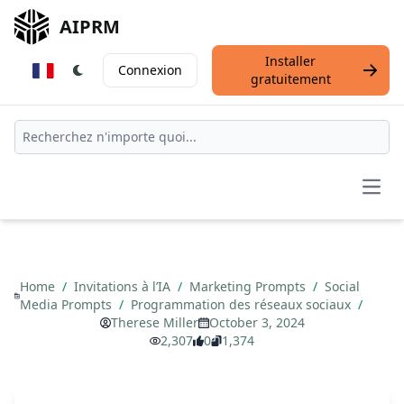
AIPRM
Installer
Connexion
gratuitement
Open
Home
/
Invitations à l’IA
/
Marketing Prompts
/
Social
Media Prompts
/
Programmation des réseaux sociaux
/
Therese Miller
October 3, 2024
2,307
0
1,374