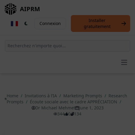
AIPRM
Installer
Connexion
gratuitement
Open
Home
/
Invitations à l’IA
/
Marketing Prompts
/
Research
Prompts
/
Écoute sociale avec le cadre APPRÉCIATION
/
Dr Michael Mehmet
June 1, 2023
344
0
134