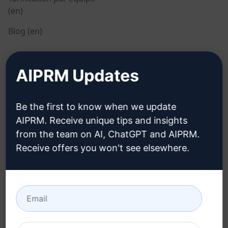
(en)
Blog (en)
JURIDIQUE
TÉLÉCHARGER
AIPRM Updates
Politique de
Comment installer
confidentialité (en)
Be the first to know when we update
Google Chrome
AIPRM. Receive unique tips and insights
Politique d'utilisation
Microsoft Edge
from the team on AI, ChatGPT and AIPRM.
acceptable (en)
Receive offers you won't see elsewhere.
Conditions d'utilisation
(en)
Termes relatifs aux
extensions de navigateur
(en)