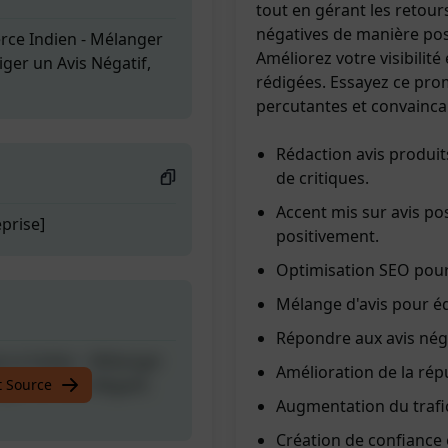
tout en gérant les retour
négatives de manière po
rce Indien - Mélanger
Améliorez votre visibilité 
iger un Avis Négatif,
rédigées. Essayez ce pro
percutantes et convainca
Rédaction avis produi
de critiques.
Accent mis sur avis pos
prise]
positivement.
Optimisation SEO pou
Mélange d'avis pour éq
Répondre aux avis néga
rce Indien - Mélanger
Amélioration de la rép
iger un Avis Négatif,
t Source
Augmentation du trafic
Création de confiance e