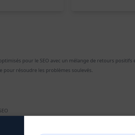
ptimisés pour le SEO avec un mélange de retours positifs et
ve pour résoudre les problèmes soulevés.
 SEO
nstructives
fs pour renforcer la satisfaction client