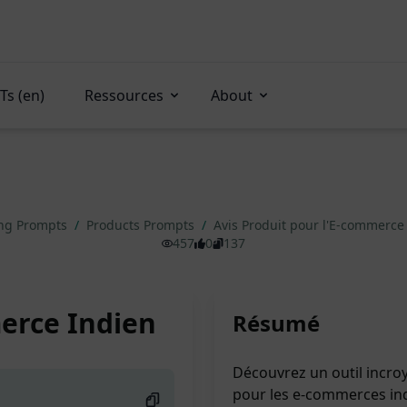
Ts (en)
Ressources
About
ng Prompts
/
Products Prompts
/
Avis Produit pour l'E-commerce
457
0
137
merce Indien
Résumé
Découvrez un outil incro
pour les e-commerces indi