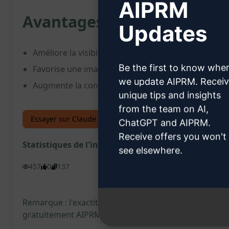
AIPRM
Avantages :
Updates
Améliore la visibilité en ligne des produits sur l
Be the first to know whe
Favorise une image de marque positive en réponda
we update AIPRM. Recei
Augmente la confiance des clients grâce à des avis
unique tips and insights
from the team on AI,
Essayer sur Claude
Essayer sur ChatGPT
ChatGPT and AIPRM.
Receive offers you won't
Statistiques de l'invite
see elsewhere.
457
0
137
Remarque : l'exactitude de la description précédente
gratuitement AIPRM et d'essayer l'invite.