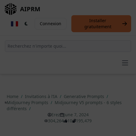
AIPRM
Installer
Connexion
gratuitement
Open
Home
/
Invitations à l’IA
/
Generative Prompts
/
Midjourney Prompts
/
Midjourney V5 prompts - 6 styles
différents
/
Erez
June 7, 2024
304,264
10
195,479