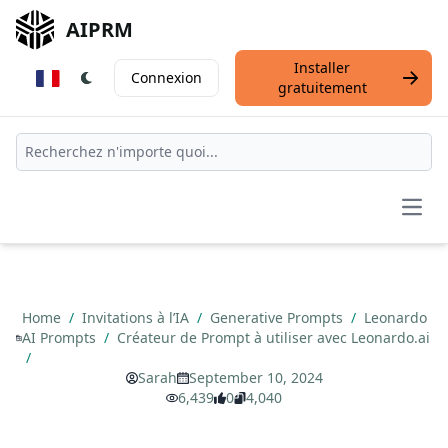
AIPRM
Installer
Connexion
gratuitement
Open
Home
/
Invitations à l’IA
/
Generative Prompts
/
Leonardo
AI Prompts
/
Créateur de Prompt à utiliser avec Leonardo.ai
/
Sarah
September 10, 2024
6,439
0
4,040