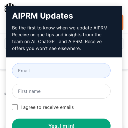
AIPRM
AIPRM Updates
Installer
Connexion
gratuitement
Be the first to know when we update AIPRM.
Receive unique tips and insights from the
team on AI, ChatGPT and AIPRM. Receive
offers you won't see elsewhere.
Open
Home
/
Invitations à l’IA
/
Generative Prompts
/
Dall-E
Prompts
/
Générer des images avec DALL·E 3
/
Tibor
April 30, 2025
I agree to receive emails
86,533
3
61,120
Yes, I'm in!