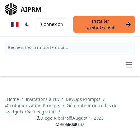
AIPRM
Installer
Connexion
gratuitement
Open
Home
/
Invitations à l’IA
/
DevOps Prompts
/
Containerization Prompts
/
Générateur de codes de
widgets réactifs gratuit
/
Diego Ribeiro
August 1, 2023
989
0
332