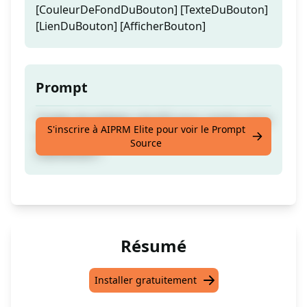
[CouleurDeFondDuBouton] [TexteDuBouton]
[LienDuBouton] [AfficherBouton]
Prompt
"Codes de widgets réactifs pour rendre votre
S'inscrire à AIPRM Elite pour voir le Prompt
site Web encore plus beau !" Testez
Source
maintenant !
Résumé
Installer gratuitement