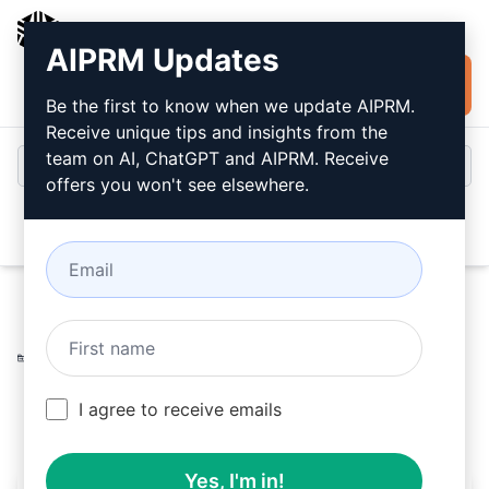
AIPRM
AIPRM Updates
Installer
Connexion
gratuitement
Be the first to know when we update AIPRM.
Receive unique tips and insights from the
team on AI, ChatGPT and AIPRM. Receive
offers you won't see elsewhere.
Open
Home
/
Invitations à l’IA
/
Copywriting Prompts
/
Writing
Prompts
/
Rédacteur de contenu américain natif
/
cs.xvii
October 10, 2023
I agree to receive emails
6,219
0
4,033
Yes, I'm in!