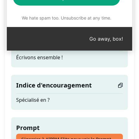
Rédacteur de contenu
américain natif
We hate spam too. Unsubscribe at any time.
Go away, box!
Teaser
Écrivons ensemble !
Indice d'encouragement
Spécialisé en ?
Prompt