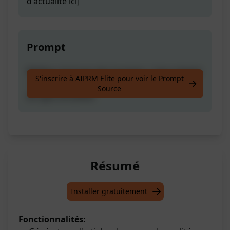
d'actualité ici]
Prompt
Meilleur écrit par des humains | Sans plagiat
S'inscrire à AIPRM Elite pour voir le Prompt
| Optimisé pour le référencement | Articles
Source
de type actualités
Résumé
Installer gratuitement
Fonctionnalités: