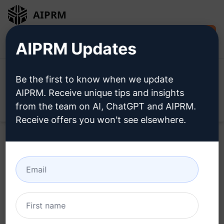
AIPRM
Installer
Connexion
AIPRM Updates
gratuitement
Be the first to know when we update
AIPRM. Receive unique tips and insights
from the team on AI, ChatGPT and AIPRM.
Open
Receive offers you won't see elsewhere.
Home
/
Invitations à l’IA
/
Copywriting Prompts
/
Writing
Prompts
/
Générateur d'articles d'actualités semblables à
des humains
/
RZ TECH
March 31, 2023
9,376
0
7,217