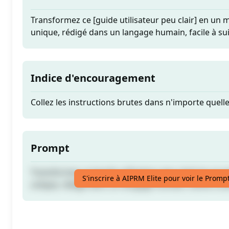
Transformez ce [guide utilisateur peu clair] en un m
unique, rédigé dans un langage humain, facile à sui
Indice d'encouragement
Collez les instructions brutes dans n'importe quell
Prompt
Transformez ce [guide utilisateur peu clair] en un m
S'inscrire à AIPRM Elite pour voir le Promp
unique, rédigé dans un langage humain, facile à sui