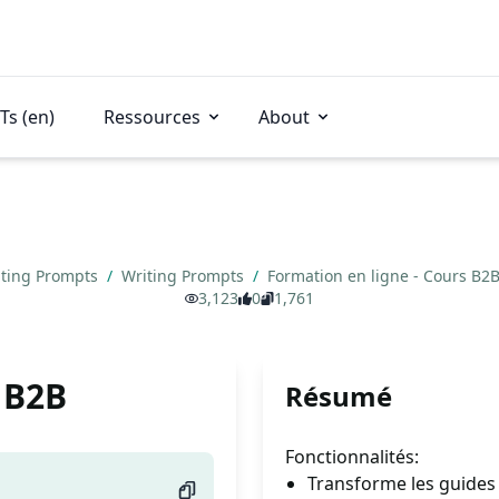
Ts (en)
Ressources
About
ting Prompts
/
Writing Prompts
/
Formation en ligne - Cours B2
3,123
0
1,761
 B2B
Résumé
Fonctionnalités:
Transforme les guides 